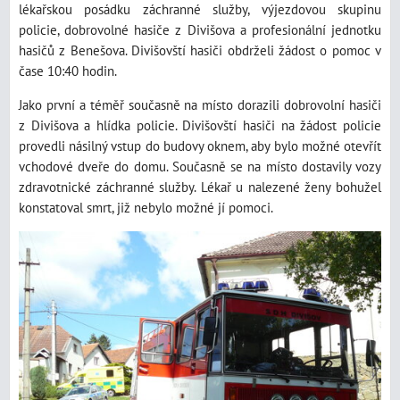
lékařskou posádku záchranné služby, výjezdovou skupinu
policie, dobrovolné hasiče z Divišova a profesionální jednotku
hasičů z Benešova. Divišovští hasiči obdrželi žádost o pomoc v
čase 10:40 hodin.
Jako první a téměř současně na místo dorazili dobrovolní hasiči
z Divišova a hlídka policie. Divišovští hasiči na žádost policie
provedli násilný vstup do budovy oknem, aby bylo možné otevřít
vchodové dveře do domu. Současně se na místo dostavily vozy
zdravotnické záchranné služby. Lékař u nalezené ženy bohužel
konstatoval smrt, již nebylo možné jí pomoci.