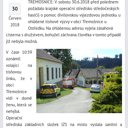
TŘEMOŠNICE: V sobotu 30.6.2018 před polednem
30
požádalo krajské operační středisko středočeských
hasičů o pomoc divišovskou výjezdovou jednotku u
Červen
ohlášené tísňové výzvy v obci Třemošnice u
2018
Ostředku. Na ohlášenou adresu vyjela zásahová
cisterna s družstvem, bohužel záchrana člověka v tomto případě
již nebyla možná.
V čase 10:39
oznámil
volající na
tísňovou
linku, že v
obci
Třemošnice
vidí v domě
ženu, která se
nehýbá.
Operační
střediska základních složek IZS na místo vyslala sanitní a