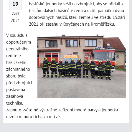
19
hasičské jednotky sešli na zbrojnici, aby se přidali k
tisícům dalších hasičů v zemi a uctili památku dvou
Září
dobrovolných hasičů, kteří zemřeli ve středu 15.září
2021
2021 při zásahu v Koryčanech na Kroměřížsku.
V souladu s
doporučením
generálního
ředitele
hasičského
záchranného
sboru byla
před zbrojnici
postavena
zásahová
technika,
zapnuto světelné výstražné zařízení modré barvy a jednotka
držela minutu ticha za mrtvé.