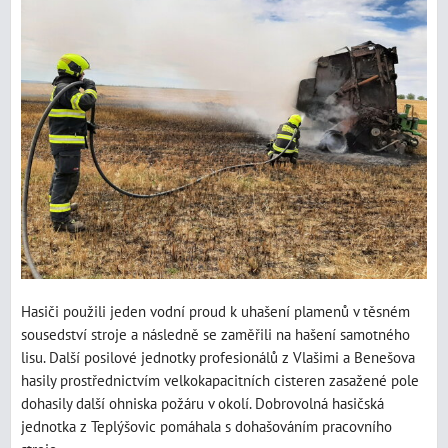
Hasiči použili jeden vodní proud k uhašení plamenů v těsném
sousedství stroje a následně se zaměřili na hašení samotného
lisu. Další posilové jednotky profesionálů z Vlašimi a Benešova
hasily prostřednictvím velkokapacitních cisteren zasažené pole
dohasily další ohniska požáru v okolí. Dobrovolná hasičská
jednotka z Teplýšovic pomáhala s dohašováním pracovního