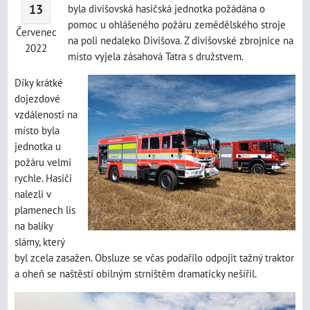
13
byla divišovská hasičská jednotka požádána o
pomoc u ohlášeného požáru zemědělského stroje
Červenec
na poli nedaleko Divišova. Z divišovské zbrojnice na
2022
místo vyjela zásahová Tatra s družstvem.
Díky krátké
dojezdové
vzdálenosti na
místo byla
jednotka u
požáru velmi
rychle. Hasiči
nalezli v
plamenech lis
na balíky
slámy, který
byl zcela zasažen. Obsluze se včas podařilo odpojit tažný traktor
a oheň se naštěstí obilným strništěm dramaticky nešířil.