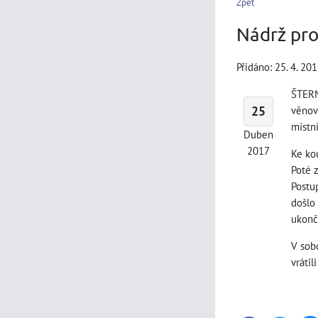
Zpět
Nádrž pro
Přidáno: 25. 4. 20
ŠTERN
25
věnova
místn
Duben
2017
Ke ko
Poté 
Postup
došlo
ukonč
V sobo
vrátil