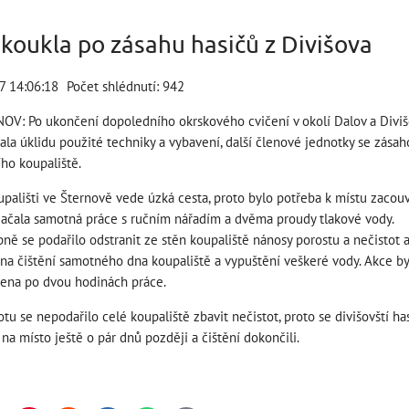
koukla po zásahu hasičů z Divišova
17 14:06:18
Počet shlédnutí: 942
OV: Po ukončení dopoledního okrskového cvičení v okolí Dalov a Divišov
la úklidu použité techniky a vybavení, další členové jednotky se zásaho
ího koupaliště.
upališti ve Šternově vede úzká cesta, proto bylo potřeba k místu zacouv
začala samotná práce s ručním nářadím a dvěma proudy tlakové vody.
ně se podařilo odstranit ze stěn koupaliště nánosy porostu a nečistot 
 na čištění samotného dna koupaliště a vypuštění veškeré vody. Akce by
ena po dvou hodinách práce.
tu se nepodařilo celé koupaliště zbavit nečistot, proto se divišovští has
i na místo ještě o pár dnů později a čištění dokončili.