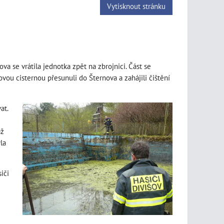
Vytisknout stránku
a se vrátila jednotka zpět na zbrojnici. Část se
vou cisternou přesunuli do Šternova a zahájili čištění
at.
až
la
iči