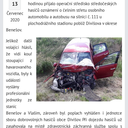
13
hodinou přijalo operační středisko středočeských
hasičů oznámení o čelním střetu osobního
Červenec
automobilu a autobusu na silnici č. 111 u
2020
plochodrážního stadionu poblíž Divišova v okrese
Benešov.
Jelikož další
volající hlásil,
že vidí kouř
stoupající z
havarovaného
vozidla, byly k
události
vyslány
profesionální
jednotky ze
stanic
Benešov a Vlašim, zároveň byl poplach vyhlášen i jednotce
sboru dobrovolných hasičů obce Divišov. Při dojezdu hasičů už
zasahovala na místě zdravotnická záchranná služba spolu s