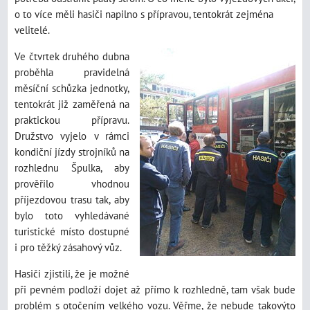
o to více měli hasiči napilno s přípravou, tentokrát zejména
velitelé.
Ve čtvrtek druhého dubna
proběhla pravidelná
měsíční schůzka jednotky,
tentokrát již zaměřená na
praktickou přípravu.
Družstvo vyjelo v rámci
kondiční jízdy strojníků na
rozhlednu Špulka, aby
prověřilo vhodnou
příjezdovou trasu tak, aby
bylo toto vyhledávané
turistické místo dostupné
i pro těžký zásahový vůz.
Hasiči zjistili, že je možné
při pevném podloží dojet až přímo k rozhledně, tam však bude
problém s otočením velkého vozu. Věřme, že nebude takovýto