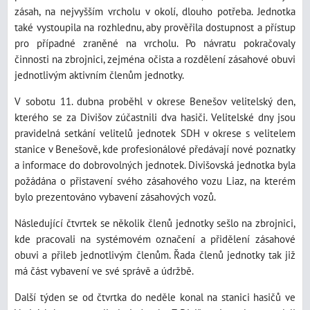
zásah, na nejvyšším vrcholu v okolí, dlouho potřeba. Jednotka
také vystoupila na rozhlednu, aby prověřila dostupnost a přístup
pro případné zraněné na vrcholu. Po návratu pokračovaly
činnosti na zbrojnici, zejména očista a rozdělení zásahové obuvi
jednotlivým aktivním členům jednotky.
V sobotu 11. dubna proběhl v okrese Benešov velitelský den,
kterého se za Divišov zúčastnili dva hasiči. Velitelské dny jsou
pravidelná setkání velitelů jednotek SDH v okrese s velitelem
stanice v Benešově, kde profesionálové předávají nové poznatky
a informace do dobrovolných jednotek. Divišovská jednotka byla
požádána o přistavení svého zásahového vozu Liaz, na kterém
bylo prezentováno vybavení zásahových vozů.
Následující čtvrtek se několik členů jednotky sešlo na zbrojnici,
kde pracovali na systémovém označení a přidělení zásahové
obuvi a přileb jednotlivým členům. Řada členů jednotky tak již
má část vybavení ve své správě a údržbě.
Další týden se od čtvrtka do neděle konal na stanici hasičů ve