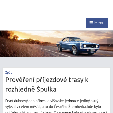
Menu
Zpět
Prověření příjezdové trasy k
rozhledně Špulka
První dubnový den přinesl divišovské jednotce jediný ostrý
výjezd v celém měsíci, a to do Českého Šternberka, kde bylo
potřeba odstranit padlý strom. O co méně bylo výjezdových akcí,