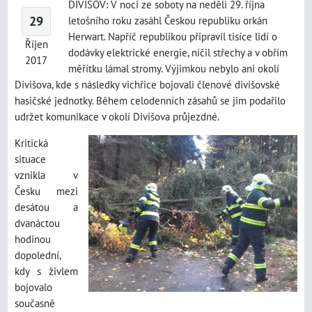
DIVIŠOV: V noci ze soboty na neděli 29. října
29
letošního roku zasáhl Českou republiku orkán
Herwart. Napříč republikou připravil tisíce lidí o
Říjen
dodávky elektrické energie, ničil střechy a v obřím
2017
měřítku lámal stromy. Výjimkou nebylo ani okolí
Divišova, kde s následky vichřice bojovali členové divišovské
hasičské jednotky. Během celodenních zásahů se jim podařilo
udržet komunikace v okolí Divišova průjezdné.
Kritická
situace
vznikla v
Česku mezi
desátou a
dvanáctou
hodinou
dopolední,
kdy s živlem
bojovalo
současně