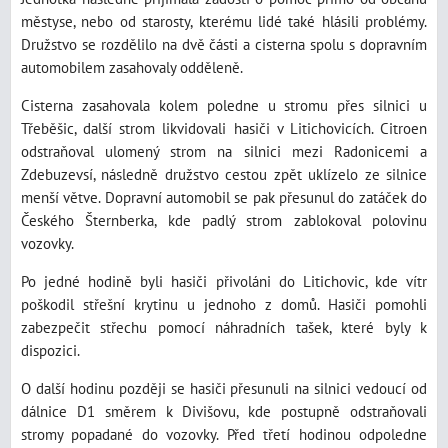
městyse, nebo od starosty, kterému lidé také hlásili problémy.
Družstvo se rozdělilo na dvě části a cisterna spolu s dopravním
automobilem zasahovaly odděleně.
Cisterna zasahovala kolem poledne u stromu přes silnici u
Třeběšic, další strom likvidovali hasiči v Litichovicích. Citroen
odstraňoval ulomený strom na silnici mezi Radonicemi a
Zdebuzevsí, následně družstvo cestou zpět uklízelo ze silnice
menší větve. Dopravní automobil se pak přesunul do zatáček do
Českého Šternberka, kde padlý strom zablokoval polovinu
vozovky.
Po jedné hodině byli hasiči přivoláni do Litichovic, kde vítr
poškodil střešní krytinu u jednoho z domů. Hasiči pomohli
zabezpečit střechu pomocí náhradních tašek, které byly k
dispozici.
O další hodinu později se hasiči přesunuli na silnici vedoucí od
dálnice D1 směrem k Divišovu, kde postupně odstraňovali
stromy popadané do vozovky. Před třetí hodinou odpoledne