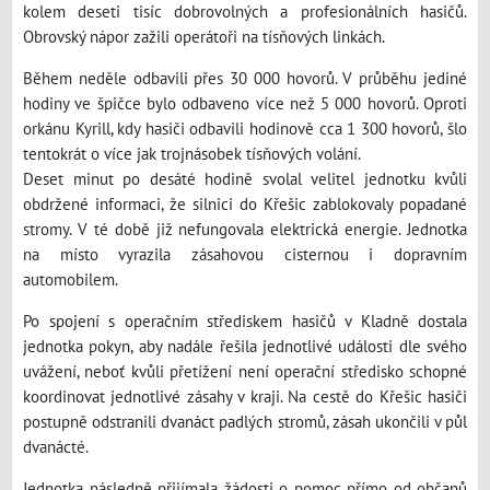
kolem deseti tisíc dobrovolných a profesionálních hasičů.
Obrovský nápor zažili operátoři na tísňových linkách.
Během neděle odbavili přes 30 000 hovorů. V průběhu jediné
hodiny ve špičce bylo odbaveno více než 5 000 hovorů. Oproti
orkánu Kyrill, kdy hasiči odbavili hodinově cca 1 300 hovorů, šlo
tentokrát o více jak trojnásobek tísňových volání.
Deset minut po desáté hodině svolal velitel jednotku kvůli
obdržené informaci, že silnici do Křešic zablokovaly popadané
stromy. V té době již nefungovala elektrická energie. Jednotka
na místo vyrazila zásahovou cisternou i dopravním
automobilem.
Po spojení s operačním střediskem hasičů v Kladně dostala
jednotka pokyn, aby nadále řešila jednotlivé události dle svého
uvážení, neboť kvůli přetížení není operační středisko schopné
koordinovat jednotlivé zásahy v kraji. Na cestě do Křešic hasiči
postupně odstranili dvanáct padlých stromů, zásah ukončili v půl
dvanácté.
Jednotka následně přijímala žádosti o pomoc přímo od občanů